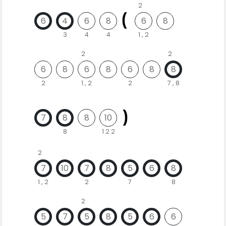
2
6
4
6
8
6
8
3
4
4
1 , 2
2
2
6
8
6
8
6
8
8
2
1 , 2
2
7 , 8
7
8
8
10
8
1 2 2
2
7
10
7
8
5
6
8
1 , 2
2
7
8
2
5
7
5
8
5
6
6