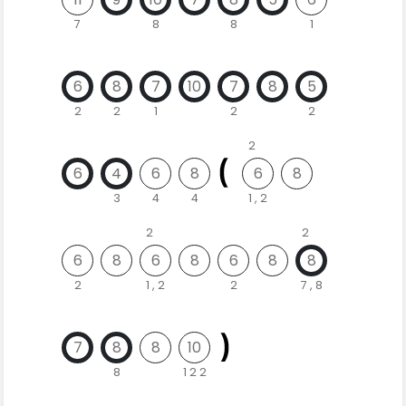
7
8
8
1
6
8
7
10
7
8
5
2
2
1
2
2
2
6
4
6
8
6
8
3
4
4
1 , 2
2
2
6
8
6
8
6
8
8
2
1 , 2
2
7 , 8
7
8
8
10
8
1 2 2