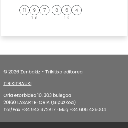
11
9
7
8
6
4
7 8
1 2
© 2026 Zenbakiz - Trikitixa editorea
TIRIKITRAUKI
Oria etorbidea 10, 303 bulegoa
20160 LASARTE-ORIA (Gipuzkoa)
Tel/Fax +34 943 372817 · Mug +34 606 435004
Lege oharra
|
Cookien konfigurazioa aldatu