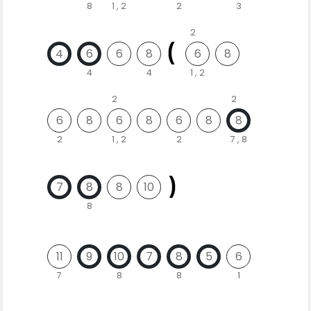
8
1 , 2
2
3
2
4
6
6
8
6
8
4
4
1 , 2
2
2
6
8
6
8
6
8
8
2
1 , 2
2
7 , 8
7
8
8
10
8
11
9
10
7
8
5
6
7
8
8
1