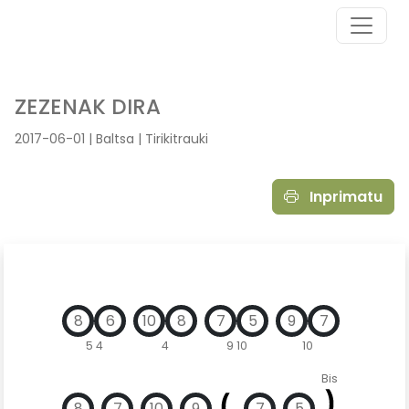
ZEZENAK DIRA
2017-06-01 | Baltsa | Tirikitrauki
Inprimatu
8
6
10
8
7
5
9
7
5 4
4
9 10
10
Bis
8
7
10
9
7
5