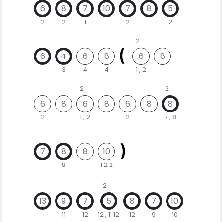
6
8
7
10
7
8
5
2
2
1
2
2
2
6
4
6
8
6
8
3
4
4
1 , 2
2
2
6
8
6
8
6
8
8
2
1 , 2
2
7 , 8
7
8
8
10
8
1 2 2
2
13
9
7
5
8
7
10
11
12
12 , 11 12
12
9
10