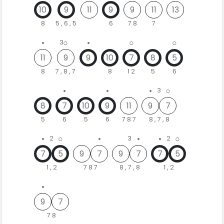
10
9
11
9
9
11
13
8
5 , 6 , 5
6
7 8
7
•
○
•
○
○
3
11
9
9
10
7
8
5
8
7 , 8 , 7
8
1 2
5
6
•
•
•
○
3
8
7
10
9
11
9
7
5
6
5
6
7 8 7
8 , 7 , 8
•
○
•
•
•
○
2
3
2
7
5
9
7
9
7
7
5
1 , 2
7 8 7
8 , 7 , 8
1 , 2
•
9
7
7 8