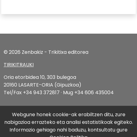
© 2026 Zenbakiz - Trikitixa editorea
TIRIKITRAUKI
Oria etorbidea 10, 303 bulegoa
20160 LASARTE-ORIA (Gipuzkoa)
Tel/Fax +34 943 372817 · Mug +34 606 435004
Lege oharra
|
Cookien konfigurazioa aldatu
Webgune honek cookie-ak erabiltzen ditu, zure
nabigazioa errazteko eta analisi estatistikoak egiteko.
Informazio gehiago nahi baduzu, kontsultatu gure