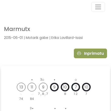
Marmutx
2015-06-01 | Motarik gabe | Erika Lavillard-Isasi
Inprimatu
•
○
•
○
3
13
11
9
9
10
7
10
.
.
7 , 8 , 7
8
1 2
7
74
84
•
•
•
3