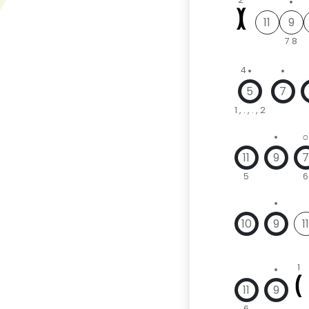
•
11
9
7 8
•
•
4
5
7
1 , . , . , 2
•
11
9
5
6
•
10
9
1
•
1
11
9
6