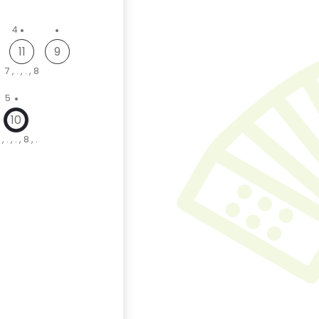
•
•
4
11
9
7 , . , . , 8
•
5
10
, . , . , 8 , .