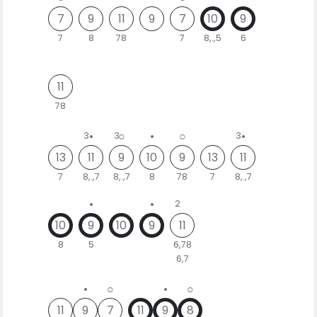
7
9
11
9
7
10
9
7
8
78
7
8,.,5
6
11
78
•
○
•
○
•
3
3
3
13
11
9
10
9
13
11
7
8,.,7
8,.,7
8
78
7
8,.,7
•
•
2
10
9
10
9
11
8
5
6,78
6,7
•
○
•
○
11
9
7
11
9
8