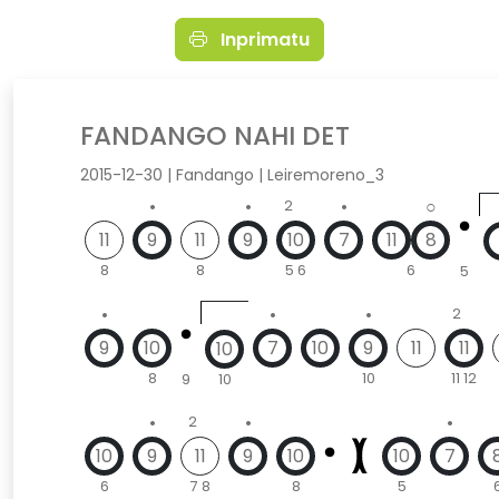
Inprimatu
FANDANGO NAHI DET
2015-12-30 | Fandango | Leiremoreno_3
•
•
•
○
2
11
9
11
9
10
7
11
8
8
8
5 6
6
5
•
•
•
2
9
10
7
10
9
11
11
10
8
10
11 12
9
10
•
•
•
2
10
9
11
9
10
10
7
6
7 8
8
5