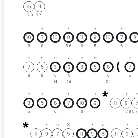
15
11
7 9 . 5 7
•
•
•
•
10
7
10
9
11
9
10
7
8
8
8
5 6
6
5
6
•
○
○
○
○
•
•
7
5
3
3
5
8
7
5
8
8
5
6
5
6
14
24
24
○
•
•
•
•
3
5
8
7
10
9
11
9
5
6
6
7 9 5 7
•
○
⨯
•
○
•
11
9
7
5
11
9
8
11
9