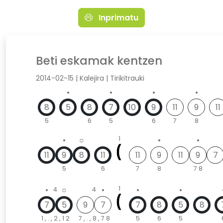
Inprimatu
Beti eskamak kentzen
2014-02-15 | Kalejira | Tirikitrauki
•
•
•
•
8
5
8
7
10
9
11
9
11
5
6
5
6
7
8
•
○
1
•
•
11
9
8
11
11
9
11
9
7
5
6
7
8
7 8
•
○
•
1
•
•
4
4
7
5
9
7
7
8
5
8
1 , . , 2 , 1 2
7 , . , 8 , 7 8
5
6
5